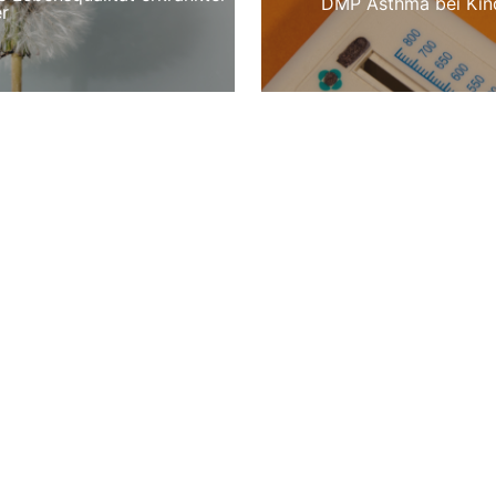
DMP Asthma bei Kin
r