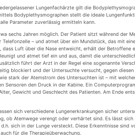
iedergelassener Lungenfachärzte gilt die Bodyplethysmogr
ittels Bodyplethysmographen stellt die ideale Lungenfunk
lle Parameter zuverlässig ermitteln kann.
wa sechs Jahren möglich. Der Patient sitzt während der M
ner Telefonzelle – und atmet über ein Mundstück, das mit ei
, dass Luft über die Nase entweicht, erhält der Betroffene
eunigt und atmet tief ein und aus, damit die unterschiedl
sätzlich führt der Arzt in der Regel eine sogenannte Vers
tig blockiert und der Untersuchte versucht, gegen diesen
wie stark der Atemstrom des Untersuchten ist – mit welcher
eren Sensoren den Druck in der Kabine. Ein Computerprogr
Alter, Gewicht und Geschlecht des Patienten. Am Ende entst
assen sich verschiedene Lungenerkrankungen sicher unter
g, ob Atemwege verengt oder verhärtet sind. Es lässt sich 
h. sich in der Lunge versteckt. Diese Erkenntnisse sind 
 auch für die Therapieüberwachung.